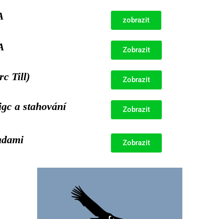
A
zobrazit
A
Zobrazit
 Till)
Zobrazit
c a stahování
Zobrazit
adami
Zobrazit