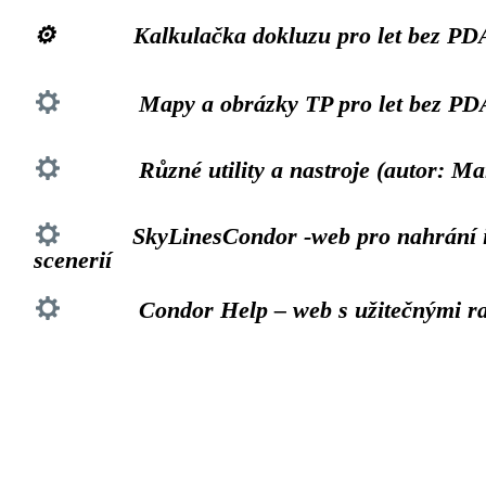
⚙️ Kalkulačka dokluzu pro let bez PD
Mapy a obrázky TP pro let bez PD
Různé utility a nastroje (autor: Marc
SkyLinesCondor -web pro nahrání ig
scenerií
Condor Help – web s užitečnými r