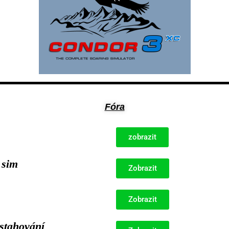
Fóra
zobrazit
 sim
Zobrazit
Zobrazit
stahování