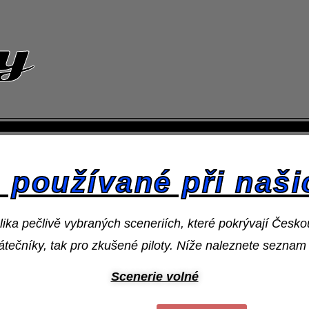
y
 používané při naši
ika pečlivě vybraných sceneriích, které pokrývají Česko
čátečníky, tak pro zkušené piloty. Níže naleznete sezna
Scenerie volné