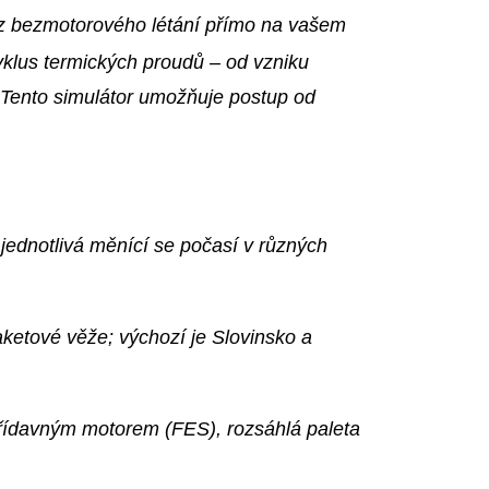
k z bezmotorového létání přímo na vašem
yklus termických proudů – od vzniku
Tento simulátor umožňuje postup od
či jednotlivá měnící se počasí v různých
aketové věže; výchozí je Slovinsko a
 přídavným motorem (FES), rozsáhlá paleta