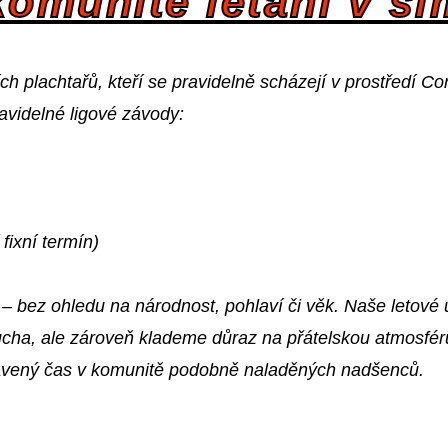
omunitě létání v si
ch plachtařů, kteří se pravidelně scházejí v prostředí C
ravidelné ligové závody:
 fixní termín)
– bez ohledu na národnost, pohlaví či věk. Naše letové
ucha, ale zároveň klademe důraz na přátelskou atmosféru
strávený čas v komunitě podobně naladěných nadšenců.