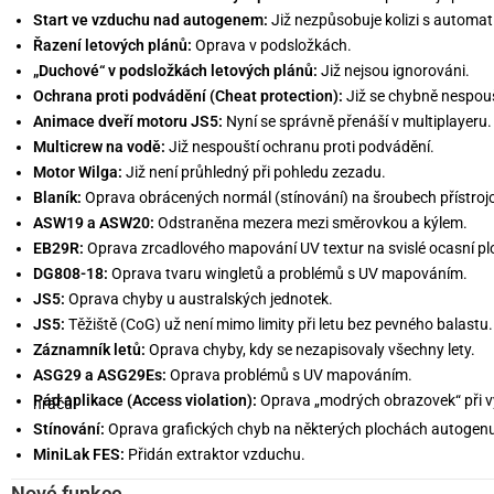
Start ve vzduchu nad autogenem:
Již nezpůsobuje kolizi s automat
Řazení letových plánů:
Oprava v podsložkách.
„Duchové“ v podsložkách letových plánů:
Již nejsou ignorováni.
Ochrana proti podvádění (Cheat protection):
Již se chybně nespoušt
Animace dveří motoru JS5:
Nyní se správně přenáší v multiplayeru.
Multicrew na vodě:
Již nespouští ochranu proti podvádění.
Motor Wilga:
Již není průhledný při pohledu zezadu.
Blaník:
Oprava obrácených normál (stínování) na šroubech přístroj
ASW19 a ASW20:
Odstraněna mezera mezi směrovkou a kýlem.
EB29R:
Oprava zrcadlového mapování UV textur na svislé ocasní pl
DG808-18:
Oprava tvaru wingletů a problémů s UV mapováním.
JS5:
Oprava chyby u australských jednotek.
JS5:
Těžiště (CoG) už není mimo limity při letu bez pevného balastu.
Záznamník letů:
Oprava chyby, kdy se nezapisovaly všechny lety.
ASG29 a ASG29Es:
Oprava problémů s UV mapováním.
Pád aplikace (Access violation):
Oprava „modrých obrazovek“ při vyk
hráčů.
Stínování:
Oprava grafických chyb na některých plochách autogen
MiniLak FES:
Přidán extraktor vzduchu.
Nové funkce