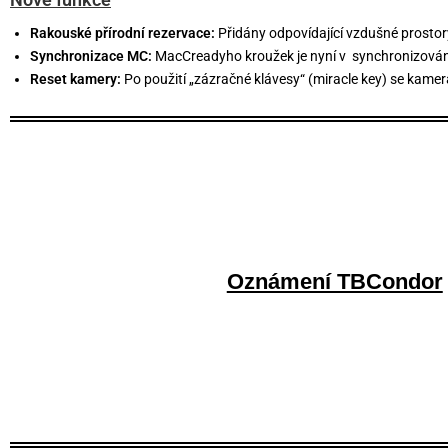
Rakouské přírodní rezervace:
Přidány odpovídající vzdušné prostor
Synchronizace MC:
MacCreadyho kroužek je nyní v synchronizová
Reset kamery:
Po použití „zázračné klávesy“ (miracle key) se kamer
Oznámení TBCondor