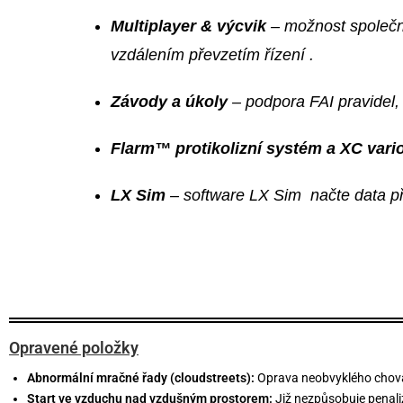
Multiplayer & výcvik
– možnost společné
vzdálením převzetím řízení
.
Závody a úkoly
– podpora FAI pravidel, 
Flarm™ protikolizní systém a XC vari
LX Sim
– software LX Sim načte data př
Opravené položky
Abnormální mračné řady (cloudstreets):
Oprava neobvyklého chov
Start ve vzduchu nad vzdušným prostorem:
Již nezpůsobuje penaliz