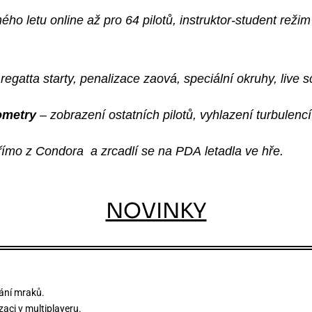
ho letu online až pro 64 pilotů, instruktor-student reži
regatta starty, penalizace zaová, speciální okruhy, live s
ometry
– zobrazení ostatních pilotů, vyhlazení turbulencí
ímo z Condora a zrcadlí se na PDA letadla ve hře.
NOVINKY
ání mraků.
aci v multiplayeru.