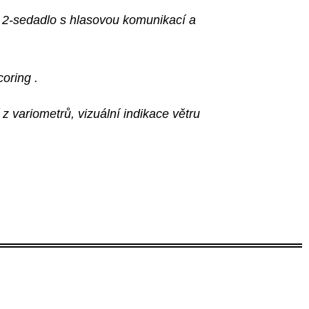
m 2‑sedadlo s hlasovou komunikací a
coring
.
 z variometrů, vizuální indikace větru