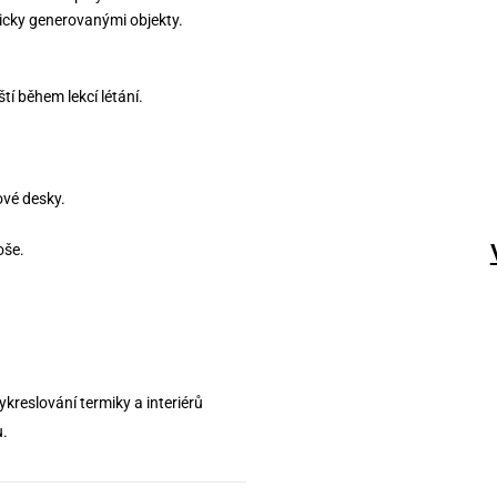
icky generovanými objekty.
í během lekcí létání.
ové desky.
oše.
reslování termiky a interiérů
u.