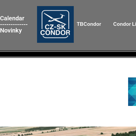
Calendar
-------------
TBCondor
Condor L
Novinky