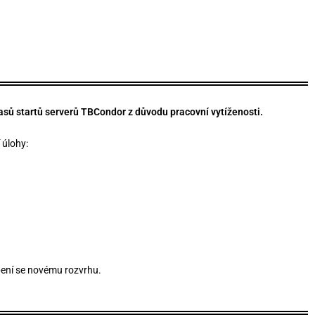
asů startů serverů TBCondor z důvodu pracovní vytíženosti.
 úlohy:
ení se novému rozvrhu.