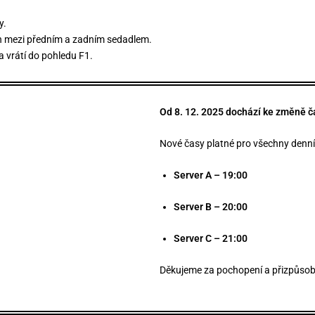
y.
n mezi předním a zadním sedadlem.
a vrátí do pohledu F1.
Od 8. 12. 2025 dochází ke změně č
Nové časy platné pro všechny denní
Server A – 19:00
Server B – 20:00
Server C – 21:00
Děkujeme za pochopení a přizpůsob