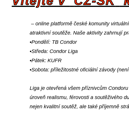
Vítejte v
CZ-SK
k
– online platformě české komunity virtuální
atraktivní soutěže. Naše aktivity zahrnují p
•Pondělí: TB Condor
•Středa: Condor Liga
•Pátek: KUFR
•Sobota: příležitostné oficiální závody (není
Liga je otevřená všem příznivcům Condoru 
úroveň realismu, férovosti a soutěživého d
nejen kvalitní soutěž, ale také příjemně 