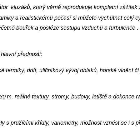
átor kluzáků, který věrně reprodukuje kompletní zážite
miky a realistickému počasí si můžete vychutnat celý c
včetně bouřek a posléze sestupu vzduchu a turbulence
.
hlavní přednosti:
ké termiky, drift, uličníkový vývoj oblaků, horské vlnění 
30 m, reálné textury, stromy, budovy, letiště a dokonce r
y s pružícími křídly, variometry, možnost vznést se i s