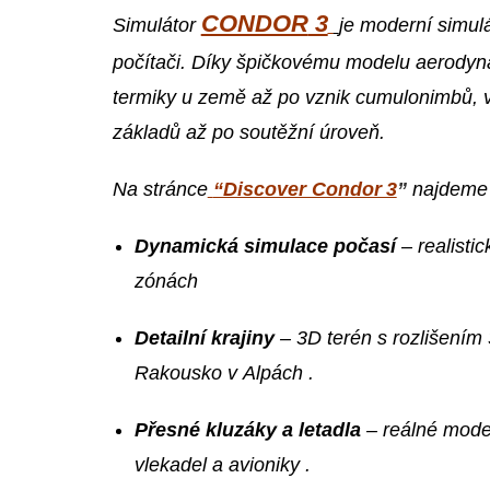
CONDOR
3
Simulátor
je moderní simul
počítači. Díky špičkovému modelu aerodyna
termiky u země až po vznik cumulonimbů, 
základů až po soutěžní úroveň.
Na stránce
“Discover Condor 3
”
najdeme 
Dynamická simulace počasí
– realistic
zónách
Detailní krajiny
– 3D terén s rozlišením 
Rakousko v Alpách
.
Přesné kluzáky a letadla
– reálné model
vlekadel a avioniky
.